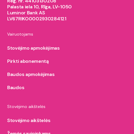
Reg. nr. 44103130208
Palasta iela 10, Rīga, LV-1050
Luminor Bank AS
LV67RIKO0002930284121
Vairuotojams
Stovėjimo apmokėjimas
Pirkti abonementą
Baudos apmokėjimas
Baudos
Stovėjimo aikštelės
Stovėjimo aikštelės
Žemės savininkams