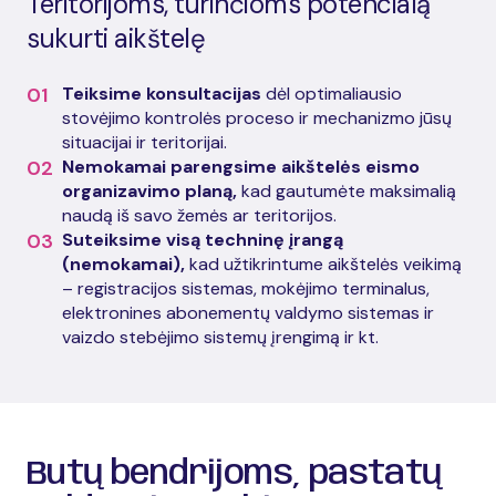
Teritorijoms, turinčioms potencialą
sukurti aikštelę
01
Teiksime konsultacijas
dėl optimaliausio
stovėjimo kontrolės proceso ir mechanizmo jūsų
situacijai ir teritorijai.
02
Nemokamai parengsime aikštelės eismo
organizavimo planą,
kad gautumėte maksimalią
naudą iš savo žemės ar teritorijos.
03
Suteiksime visą techninę įrangą
(nemokamai),
kad užtikrintume aikštelės veikimą
– registracijos sistemas, mokėjimo terminalus,
elektronines abonementų valdymo sistemas ir
vaizdo stebėjimo sistemų įrengimą ir kt.
Butų bendrijoms, pastatų