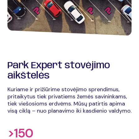
Park Expert stovėjimo
aikštelės
Kuriame ir prižiūrime stovėjimo sprendimus,
pritaikytus tiek privatiems žemės savininkams,
tiek viešosioms erdvėms. Mūsų patirtis apima
visą ciklą – nuo planavimo iki kasdienio valdymo.
>150