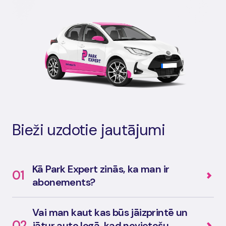
Bieži uzdotie jautājumi
Kā Park Expert zinās, ka man ir
01
abonements?
Vai man kaut kas būs jāizprintē un
02
jātur auto logā, kad novietošu