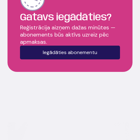
Gatavs iegādāties?
Reģistrācija aizņem dažas minūtes —
abonements būs aktīvs uzreiz pēc
apmaksas.
Iegādāties abonementu