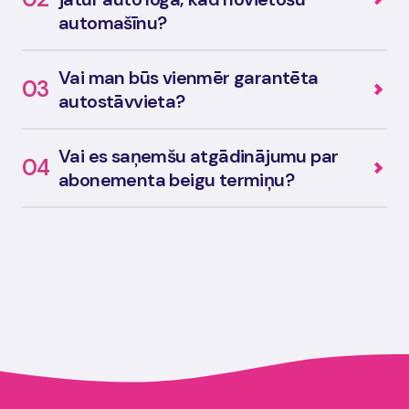
automašīnu?
Vai man būs vienmēr garantēta
03
autostāvvieta?
Vai es saņemšu atgādinājumu par
04
abonementa beigu termiņu?