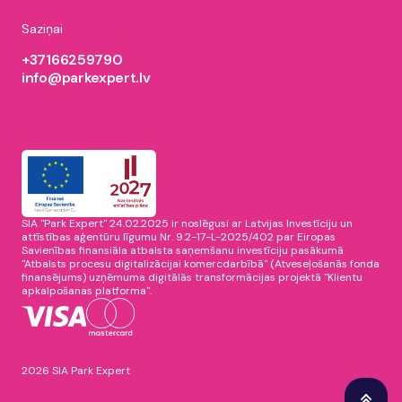
Saziņai
+37166259790
info@parkexpert.lv
SIA "Park Expert" 24.02.2025 ir noslēgusi ar Latvijas Investīciju un
attīstības aģentūru līgumu Nr. 9.2-17-L-2025/402 par Eiropas
Savienības finansiāla atbalsta saņemšanu investīciju pasākumā
"Atbalsts procesu digitalizācijai komercdarbībā" (Atveseļošanās fonda
finansējums) uzņēmuma digitālās transformācijas projektā "Klientu
apkalpošanas platforma".
2026 SIA Park Expert