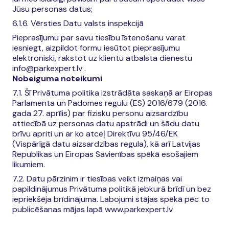
Jūsu personas datus;
6.1.6. Vērsties Datu valsts inspekcijā
Pieprasījumu par savu tiesību īstenošanu varat
iesniegt, aizpildot formu iesūtot pieprasījumu
elektroniski, rakstot uz klientu atbalsta dienestu
info@parkexpert.lv .
Nobeiguma noteikumi
7.1. Šī Privātuma politika izstrādāta saskaņā ar Eiropas
Parlamenta un Padomes regulu (ES) 2016/679 (2016.
gada 27. aprīlis) par fizisku personu aizsardzību
attiecībā uz personas datu apstrādi un šādu datu
brīvu apriti un ar ko atceļ Direktīvu 95/46/EK
(Vispārīgā datu aizsardzības regula), kā arī Latvijas
Republikas un Eiropas Savienības spēkā esošajiem
likumiem.
7.2. Datu pārzinim ir tiesības veikt izmaiņas vai
papildinājumus Privātuma politikā jebkurā brīdī un bez
iepriekšēja brīdinājuma. Labojumi stājas spēkā pēc to
publicēšanas mājas lapā www.parkexpert.lv