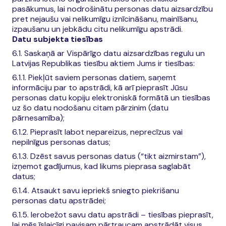
pasākumus, lai nodrošinātu personas datu aizsardzību
pret nejaušu vai nelikumīgu iznīcināšanu, mainīšanu,
izpaušanu un jebkādu citu nelikumīgu apstrādi.
Datu subjekta tiesības
6.1. Saskaņā ar Vispārīgo datu aizsardzības regulu un
Latvijas Republikas tiesību aktiem Jums ir tiesības:
6.1.1. Piekļūt saviem personas datiem, saņemt
informāciju par to apstrādi, kā arī pieprasīt Jūsu
personas datu kopiju elektroniskā formātā un tiesības
uz šo datu nodošanu citam pārzinim (datu
pārnesamība);
6.1.2. Pieprasīt labot nepareizus, neprecīzus vai
nepilnīgus personas datus;
6.1.3. Dzēst savus personas datus (“tikt aizmirstam”),
izņemot gadījumus, kad likums pieprasa saglabāt
datus;
6.1.4. Atsaukt savu iepriekš sniegto piekrišanu
personas datu apstrādei;
6.1.5. Ierobežot savu datu apstrādi – tiesības pieprasīt,
lai mēs īslaicīgi pavisam pārtraucam apstrādāt visus