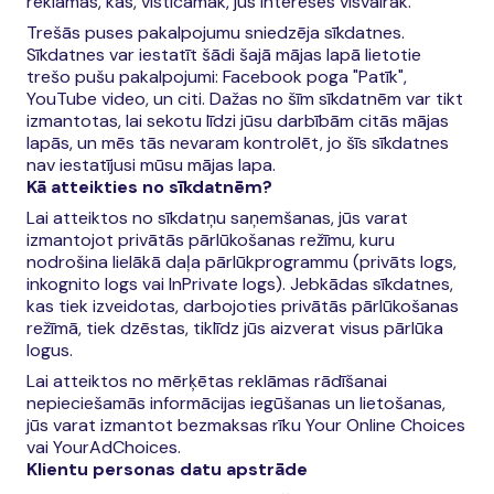
reklāmas, kas, visticamāk, jūs interesēs visvairāk.
Trešās puses pakalpojumu sniedzēja sīkdatnes.
Sīkdatnes var iestatīt šādi šajā mājas lapā lietotie
trešo pušu pakalpojumi: Facebook poga "Patīk",
YouTube video, un citi. Dažas no šīm sīkdatnēm var tikt
izmantotas, lai sekotu līdzi jūsu darbībām citās mājas
lapās, un mēs tās nevaram kontrolēt, jo šīs sīkdatnes
nav iestatījusi mūsu mājas lapa.
Kā atteikties no sīkdatnēm?
Lai atteiktos no sīkdatņu saņemšanas, jūs varat
izmantojot privātās pārlūkošanas režīmu, kuru
nodrošina lielākā daļa pārlūkprogrammu (privāts logs,
inkognito logs vai InPrivate logs). Jebkādas sīkdatnes,
kas tiek izveidotas, darbojoties privātās pārlūkošanas
režīmā, tiek dzēstas, tiklīdz jūs aizverat visus pārlūka
logus.
Lai atteiktos no mērķētas reklāmas rādīšanai
nepieciešamās informācijas iegūšanas un lietošanas,
jūs varat izmantot bezmaksas rīku Your Online Choices
vai YourAdChoices.
Klientu personas datu apstrāde