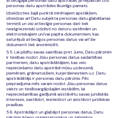
attiecīgajai personas datu apstrādei, ja nepastāv cits
personas datu apstrādes likumīgs pamats.
Izbeidzoties šajā punktā minētajiem apstākļiem,
izbeidzas arī Datu subjekta personas datu glabāšanas
termiņš un visi attiecīgie personas dati tiek
neatgriezeniski izdzēsti no datoru sistēmām un
elektroniskajiem un/vai papīra dokumentiem, kas
saturējuši attiecīgos personas datus vai arī šie
dokumenti tiek anonimizēti.
5.5. Lai pildītu savas saistības pret Jums, Datu pārzinim
ir tiesības nodot Jūsu personas datus sadarbības
partneriem, datu apstrādātājiem, kas veic
nepieciešamo datu apstrādi mūsu uzdevumā,
piemēram, grāmatvežiem, kurjerdienestiem u.c. Datu
apstrādātājs ir personas datu pārzinis. Pēc
pieprasījuma mēs varam nodot Jūsu personas datus
valsts un tiesībsargājošajām iestādēm, lai
nepieciešamības gadījumā aizstāvētu savas juridiskās
intereses, sastādot, iesniedzot un aizstāvot juridiskas
prasības.
5.6. Apstrādājot un glabājot personas datus, Datu
pārzinis īsteno organizatoriskos un tehniskos