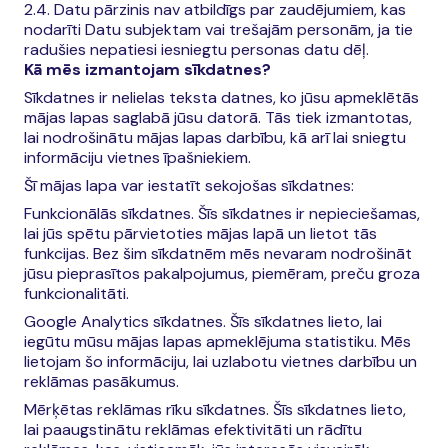
2.4. Datu pārzinis nav atbildīgs par zaudējumiem, kas
nodarīti Datu subjektam vai trešajām personām, ja tie
radušies nepatiesi iesniegtu personas datu dēļ.
Kā mēs izmantojam sīkdatnes?
Sīkdatnes ir nelielas teksta datnes, ko jūsu apmeklētās
mājas lapas saglabā jūsu datorā. Tās tiek izmantotas,
lai nodrošinātu mājas lapas darbību, kā arī lai sniegtu
informāciju vietnes īpašniekiem.
Šī mājas lapa var iestatīt sekojošas sīkdatnes:
Funkcionālās sīkdatnes. Šīs sīkdatnes ir nepieciešamas,
lai jūs spētu pārvietoties mājas lapā un lietot tās
funkcijas. Bez šim sīkdatnēm mēs nevaram nodrošināt
jūsu pieprasītos pakalpojumus, piemēram, preču groza
funkcionalitāti.
Google Analytics sīkdatnes. Šīs sīkdatnes lieto, lai
iegūtu mūsu mājas lapas apmeklējuma statistiku. Mēs
lietojam šo informāciju, lai uzlabotu vietnes darbību un
reklāmas pasākumus.
Mērķētas reklāmas rīku sīkdatnes. Šīs sīkdatnes lieto,
lai paaugstinātu reklāmas efektivitāti un rādītu