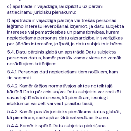
c) apstrāde ir vajadzīga, lai izpildītu uz pārzini
attiecināmu juridisku pienākumu;
f) apstrāde ir vajadzīga pārziņa vai trešās personas
leģitīmo interešu ievērošanai, izņemot, ja datu subjekta
intereses vai pamattiesības un pamatbrīvības, kurām
nepieciešama personas datu aizsardzība, ir svarīgākas
par šādām interesēm, jo īpaši, ja datu subjekts ir bērns.
5.4. Datu pārzinis glabā un apstrādā Datu subjekta
personas datus, kamēr pastāv vismaz viens no zemāk
norādītajiem kritērijiem:
5.4.1. Personas dati nepieciešami tiem nolūkiem, kam
tie saņemti;
5.4.2. Kamēr ārējos normatīvajos aktos noteiktajā
kārtībā Datu pārzinis un/vai Datu subjekts var realizēt
savas leģitīmās intereses, kā piemēram, iesniegt
iebildumus vai celt vai vest prasību tiesā;
5.4.3. Kamēr pastāv juridisks pienākums datus glabāt,
kā piemēram, saskaņā ar Grāmatvedības likumu;
5.4.4. Kamēr ir spēkā Datu subjekta piekrišana