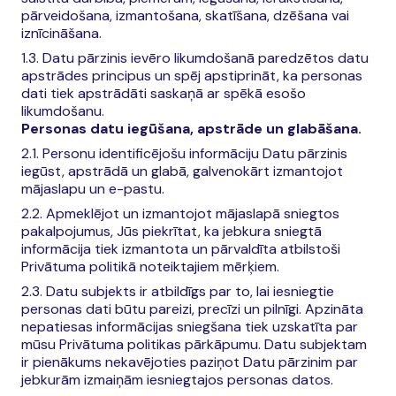
pārveidošana, izmantošana, skatīšana, dzēšana vai
iznīcināšana.
1.3. Datu pārzinis ievēro likumdošanā paredzētos datu
apstrādes principus un spēj apstiprināt, ka personas
dati tiek apstrādāti saskaņā ar spēkā esošo
likumdošanu.
Personas datu iegūšana, apstrāde un glabāšana.
2.1. Personu identificējošu informāciju Datu pārzinis
iegūst, apstrādā un glabā, galvenokārt izmantojot
mājaslapu un e-pastu.
2.2. Apmeklējot un izmantojot mājaslapā sniegtos
pakalpojumus, Jūs piekrītat, ka jebkura sniegtā
informācija tiek izmantota un pārvaldīta atbilstoši
Privātuma politikā noteiktajiem mērķiem.
2.3. Datu subjekts ir atbildīgs par to, lai iesniegtie
personas dati būtu pareizi, precīzi un pilnīgi. Apzināta
nepatiesas informācijas sniegšana tiek uzskatīta par
mūsu Privātuma politikas pārkāpumu. Datu subjektam
ir pienākums nekavējoties paziņot Datu pārzinim par
jebkurām izmaiņām iesniegtajos personas datos.