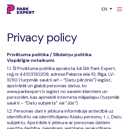
EN
Privacy policy
Privātuma politika / Sīkdatņu politika
Vispārīgie noteikumi.
1.1. Šī Privātuma politika apraksta, kā SIA Park Expert,
reģ.nr.44103130208, adrese:Palasta iela 10, Rīga, LV-
1050 (turpmāk saukti arī – “Datu pārzinis”) iegūst,
apstrādā un glabā personas datus, ko
www.parkexpert.lv iegūst no saviem klientiem un
personām, kas apmeklē interneta mājaslapu (turpmāk
saukti – “Datu subjekts” vai “Jūs”).
1.2. Personas dati ir jebkura informācija attiecībā uz
identificētu vai identificējamu fizisku personu, t. i., Datu
subjektu. Apstrāde ir jebkura ar personas datiem
saistīta darbība, piemēram, iegūšana, ierakstīšana,