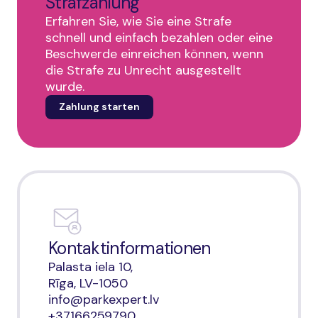
Strafzahlung
Erfahren Sie, wie Sie eine Strafe
schnell und einfach bezahlen oder eine
Beschwerde einreichen können, wenn
die Strafe zu Unrecht ausgestellt
wurde.
Zahlung starten
Kontaktinformationen
Palasta iela 10,
Rīga, LV-1050
info@parkexpert.lv
+37166259790