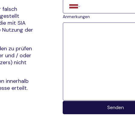
 falsch
gestellt
Anmerkungen
ie mit SIA
ie Nutzung der
den zu prüfen
er und / oder
zers) nicht
n innerhalb
se erteilt.
Senden