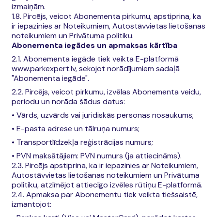
izmaiņām.
1.8. Pircējs, veicot Abonementa pirkumu, apstiprina, ka
ir iepazinies ar Noteikumiem, Autostāvvietas lietošanas
noteikumiem un Privātuma politiku.
Abonementa iegādes un apmaksas kārtība
2.1. Abonementa iegāde tiek veikta E-platformā
www.parkexpert.lv, sekojot norādījumiem sadaļā
"Abonementa iegāde".
2.2. Pircējs, veicot pirkumu, izvēlas Abonementa veidu,
periodu un norāda šādus datus:
• Vārds, uzvārds vai juridiskās personas nosaukums;
• E-pasta adrese un tālruņa numurs;
• Transportlīdzekļa reģistrācijas numurs;
• PVN maksātājiem: PVN numurs (ja attiecināms).
2.3. Pircējs apstiprina, ka ir iepazinies ar Noteikumiem,
Autostāvvietas lietošanas noteikumiem un Privātuma
politiku, atzīmējot attiecīgo izvēles rūtiņu E-platformā.
2.4. Apmaksa par Abonementu tiek veikta tiešsaistē,
izmantojot: