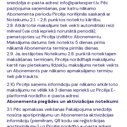
sniedzēja e-pasta adresi: info@parkexpert.lv. Pēc
paziņojuma saņemšanas, par katru nākamo
Abonementa periodu Pircējs norēķinās saskaņā ar
Noteikumu 2.1. - 2.6. punktos noteikto kārtību.
2.8. Atkārtotie maksājumi tiek veikti automātiski reizi
mēnesī (vai citā iepriekš norunātā periodā),
pamatojoties uz Pircēja izvēlēto Abonementu.
Maksājuma datums tiek noteikts 5 dienas pirms
nākamā Abonementa termiņa pirmās dienas.
2.9. Ja, iestājoties Noteikumu 2.8. punktā noteiktajam
maksāšanas termiņam, Pircēja norādītajā maksājumu
kartē nav pietiekamu līdzekļu, maksājums netiek veikts
un Abonements par nākamo apmaksājamo termiņu
tiek pārtraukts.
2.10. Pircējs saņems informāciju par nākamo atkārtoto
maksājumu ne vēlāk kā 3 dienas iepriekš uz Pircēja E-
platformā norādīto e-pasta adresi.
Abonementa piegādes un aktivizācijas noteikumi
3.1. Pēc apmaksas veikšanas Pakalpojuma sniedzējs
nosūta apstiprinājumu un Abonementa aktivizācijas
informāciju (piemēram, QR kodu vai reģistrācijas
apstiprinājumu) uz Pircēja norādīto e-pasta adresi.