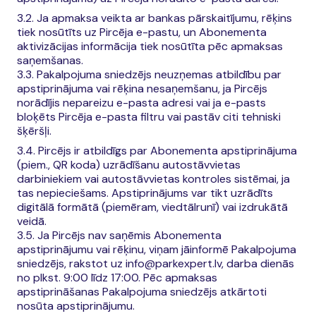
3.2. Ja apmaksa veikta ar bankas pārskaitījumu, rēķins
tiek nosūtīts uz Pircēja e-pastu, un Abonementa
aktivizācijas informācija tiek nosūtīta pēc apmaksas
saņemšanas.
3.3. Pakalpojuma sniedzējs neuzņemas atbildību par
apstiprinājuma vai rēķina nesaņemšanu, ja Pircējs
norādījis nepareizu e-pasta adresi vai ja e-pasts
bloķēts Pircēja e-pasta filtru vai pastāv citi tehniski
šķēršļi.
3.4. Pircējs ir atbildīgs par Abonementa apstiprinājuma
(piem., QR koda) uzrādīšanu autostāvvietas
darbiniekiem vai autostāvvietas kontroles sistēmai, ja
tas nepieciešams. Apstiprinājums var tikt uzrādīts
digitālā formātā (piemēram, viedtālrunī) vai izdrukātā
veidā.
3.5. Ja Pircējs nav saņēmis Abonementa
apstiprinājumu vai rēķinu, viņam jāinformē Pakalpojuma
sniedzējs, rakstot uz info@parkexpert.lv, darba dienās
no plkst. 9:00 līdz 17:00. Pēc apmaksas
apstiprināšanas Pakalpojuma sniedzējs atkārtoti
nosūta apstiprinājumu.