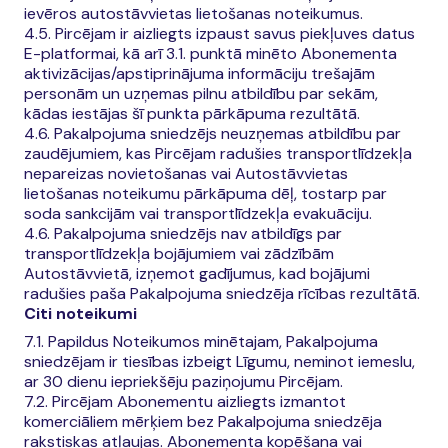
ievēros autostāvvietas lietošanas noteikumus.
4.5. Pircējam ir aizliegts izpaust savus piekļuves datus
E-platformai, kā arī 3.1. punktā minēto Abonementa
aktivizācijas/apstiprinājuma informāciju trešajām
personām un uzņemas pilnu atbildību par sekām,
kādas iestājas šī punkta pārkāpuma rezultātā.
4.6. Pakalpojuma sniedzējs neuzņemas atbildību par
zaudējumiem, kas Pircējam radušies transportlīdzekļa
nepareizas novietošanas vai Autostāvvietas
lietošanas noteikumu pārkāpuma dēļ, tostarp par
soda sankcijām vai transportlīdzekļa evakuāciju.
4.6. Pakalpojuma sniedzējs nav atbildīgs par
transportlīdzekļa bojājumiem vai zādzībām
Autostāvvietā, izņemot gadījumus, kad bojājumi
radušies paša Pakalpojuma sniedzēja rīcības rezultātā.
Citi noteikumi
7.1. Papildus Noteikumos minētajam, Pakalpojuma
sniedzējam ir tiesības izbeigt Līgumu, neminot iemeslu,
ar 30 dienu iepriekšēju paziņojumu Pircējam.
7.2. Pircējam Abonementu aizliegts izmantot
komerciāliem mērķiem bez Pakalpojuma sniedzēja
rakstiskas atļaujas. Abonementa kopēšana vai