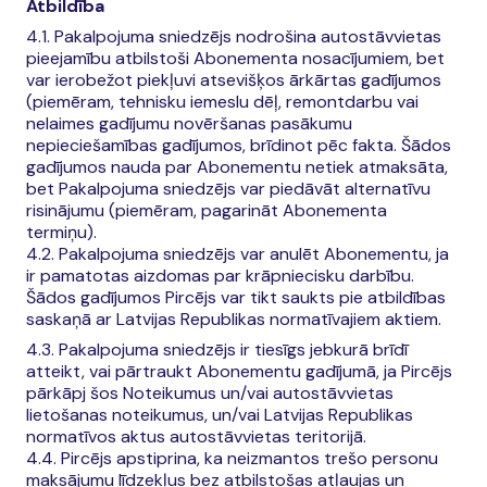
Atbildība
4.1. Pakalpojuma sniedzējs nodrošina autostāvvietas
pieejamību atbilstoši Abonementa nosacījumiem, bet
var ierobežot piekļuvi atsevišķos ārkārtas gadījumos
(piemēram, tehnisku iemeslu dēļ, remontdarbu vai
nelaimes gadījumu novēršanas pasākumu
nepieciešamības gadījumos, brīdinot pēc fakta. Šādos
gadījumos nauda par Abonementu netiek atmaksāta,
bet Pakalpojuma sniedzējs var piedāvāt alternatīvu
risinājumu (piemēram, pagarināt Abonementa
termiņu).
4.2. Pakalpojuma sniedzējs var anulēt Abonementu, ja
ir pamatotas aizdomas par krāpniecisku darbību.
Šādos gadījumos Pircējs var tikt saukts pie atbildības
saskaņā ar Latvijas Republikas normatīvajiem aktiem.
4.3. Pakalpojuma sniedzējs ir tiesīgs jebkurā brīdī
atteikt, vai pārtraukt Abonementu gadījumā, ja Pircējs
pārkāpj šos Noteikumus un/vai autostāvvietas
lietošanas noteikumus, un/vai Latvijas Republikas
normatīvos aktus autostāvvietas teritorijā.
4.4. Pircējs apstiprina, ka neizmantos trešo personu
maksājumu līdzekļus bez atbilstošas atļaujas un