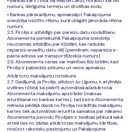
• Bankas karti (Visa vai MasterCard), norādot kartes
numuru, derīguma termiņu un drošības kodu;
• Bankas pārskaitījumu, apmaksājot Pakalpojuma
sniedzēja izsūtīto rēķinu, kurā obligāti jānorāda rēķina
numurs.
2.5. Pircējs ir atbildīgs par pareizu datu norādīšanu
Abonementa pieteikumā. Pakalpojuma sniedzējs
neuzņemas atbildību par kļūdām, kas radušās
nepareizi ievadītu datu dēļ (piemēram, nepareiza e-
pasta adrese vai transportlīdzekļa numurs).
2.6. Abonementa cenas var mainīties līdz brīdim, kad
Pircējs ir pabeidzis pirkumu un veicis apmaksu.
Atkārtoto maksājumu noteikumi
2.7. Gadījumā, ja Pircējs, slēdzot šo Līgumu, ir atzīmējis
izvēlnes rūtiņā, ka piekrīt automātiskai/atkārtotai
Abonementa maksājumu apstrādei (maksas
ieturēšanai no bankas kartes), tad katra Abonementa
mēneša pēdējā dienā no Pircēja norādītās maksājumu
kartes tiek automātiski ieturēta samaksa par nākamo
Abonementa periodu. Pircējam ir tiesības jebkurā laikā
atteikties no šādas atkārtotas maksājumu kārtības,
nosūtot rakstisku paziņojumu uz Pakalpojuma