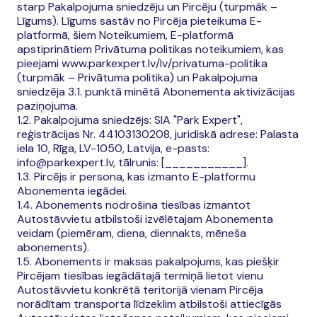
starp Pakalpojuma sniedzēju un Pircēju (turpmāk –
Līgums). Līgums sastāv no Pircēja pieteikuma E-
platformā, šiem Noteikumiem, E-platformā
apstiprinātiem Privātuma politikas noteikumiem, kas
pieejami www.parkexpert.lv/lv/privatuma-politika
(turpmāk – Privātuma politika) un Pakalpojuma
sniedzēja 3.1. punktā minētā Abonementa aktivizācijas
paziņojuma.
1.2. Pakalpojuma sniedzējs: SIA "Park Expert",
reģistrācijas Nr. 44103130208, juridiskā adrese: Palasta
iela 10, Rīga, LV-1050, Latvija, e-pasts:
info@parkexpert.lv, tālrunis: [___________].
1.3. Pircējs ir persona, kas izmanto E-platformu
Abonementa iegādei.
1.4. Abonements nodrošina tiesības izmantot
Autostāvvietu atbilstoši izvēlētajam Abonementa
veidam (piemēram, diena, diennakts, mēneša
abonements).
1.5. Abonements ir maksas pakalpojums, kas piešķir
Pircējam tiesības iegādātajā termiņā lietot vienu
Autostāvvietu konkrētā teritorijā vienam Pircēja
norādītam transporta līdzeklim atbilstoši attiecīgās