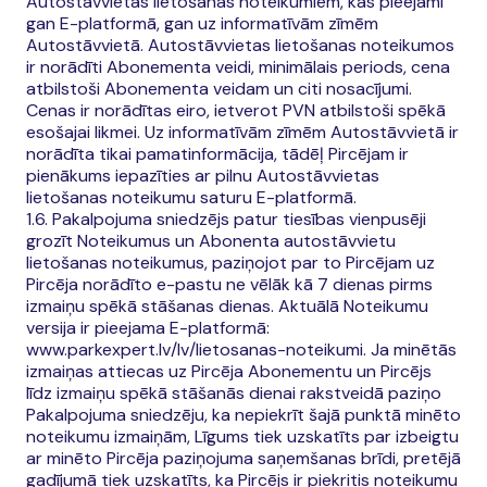
Autostāvvietas lietošanas noteikumiem, kas pieejami
gan E-platformā, gan uz informatīvām zīmēm
Autostāvvietā. Autostāvvietas lietošanas noteikumos
ir norādīti Abonementa veidi, minimālais periods, cena
atbilstoši Abonementa veidam un citi nosacījumi.
Cenas ir norādītas eiro, ietverot PVN atbilstoši spēkā
esošajai likmei. Uz informatīvām zīmēm Autostāvvietā ir
norādīta tikai pamatinformācija, tādēļ Pircējam ir
pienākums iepazīties ar pilnu Autostāvvietas
lietošanas noteikumu saturu E-platformā.
1.6. Pakalpojuma sniedzējs patur tiesības vienpusēji
grozīt Noteikumus un Abonenta autostāvvietu
lietošanas noteikumus, paziņojot par to Pircējam uz
Pircēja norādīto e-pastu ne vēlāk kā 7 dienas pirms
izmaiņu spēkā stāšanas dienas. Aktuālā Noteikumu
versija ir pieejama E-platformā:
www.parkexpert.lv/lv/lietosanas-noteikumi. Ja minētās
izmaiņas attiecas uz Pircēja Abonementu un Pircējs
līdz izmaiņu spēkā stāšanās dienai rakstveidā paziņo
Pakalpojuma sniedzēju, ka nepiekrīt šajā punktā minēto
noteikumu izmaiņām, Līgums tiek uzskatīts par izbeigtu
ar minēto Pircēja paziņojuma saņemšanas brīdi, pretējā
gadījumā tiek uzskatīts, ka Pircējs ir piekritis noteikumu