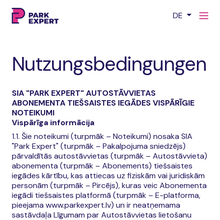
DE
Nutzungsbedingungen
SIA "PARK EXPERT" AUTOSTĀVVIETAS
ABONEMENTA TIEŠSAISTES IEGĀDES VISPĀRĪGIE
NOTEIKUMI
Vispārīga informācija
1.1. Šie noteikumi (turpmāk – Noteikumi) nosaka SIA
"Park Expert" (turpmāk – Pakalpojuma sniedzējs)
pārvaldītās autostāvvietas (turpmāk – Autostāvvieta)
abonementa (turpmāk – Abonements) tiešsaistes
iegādes kārtību, kas attiecas uz fiziskām vai juridiskām
personām (turpmāk – Pircējs), kuras veic Abonementa
iegādi tiešsaistes platformā (turpmāk – E-platforma,
pieejama www.parkexpert.lv) un ir neatņemama
sastāvdaļa Līgumam par Autostāvvietas lietošanu