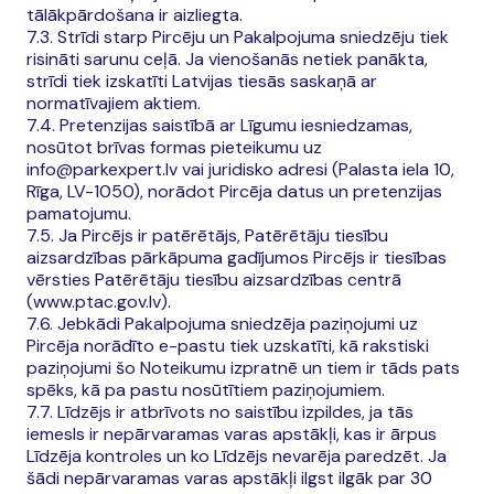
tālākpārdošana ir aizliegta.
7.3. Strīdi starp Pircēju un Pakalpojuma sniedzēju tiek
risināti sarunu ceļā. Ja vienošanās netiek panākta,
strīdi tiek izskatīti Latvijas tiesās saskaņā ar
normatīvajiem aktiem.
7.4. Pretenzijas saistībā ar Līgumu iesniedzamas,
nosūtot brīvas formas pieteikumu uz
info@parkexpert.lv vai juridisko adresi (Palasta iela 10,
Rīga, LV-1050), norādot Pircēja datus un pretenzijas
pamatojumu.
7.5. Ja Pircējs ir patērētājs, Patērētāju tiesību
aizsardzības pārkāpuma gadījumos Pircējs ir tiesības
vērsties Patērētāju tiesību aizsardzības centrā
(www.ptac.gov.lv).
7.6. Jebkādi Pakalpojuma sniedzēja paziņojumi uz
Pircēja norādīto e-pastu tiek uzskatīti, kā rakstiski
paziņojumi šo Noteikumu izpratnē un tiem ir tāds pats
spēks, kā pa pastu nosūtītiem paziņojumiem.
7.7. Līdzējs ir atbrīvots no saistību izpildes, ja tās
iemesls ir nepārvaramas varas apstākļi, kas ir ārpus
Līdzēja kontroles un ko Līdzējs nevarēja paredzēt. Ja
šādi nepārvaramas varas apstākļi ilgst ilgāk par 30